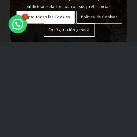
publicidad relacionada con sus preferencias.
Acepto todas las Cookies
Política de Cookies
1
Configuración general
HORMIGÓN Y
VIBRADO