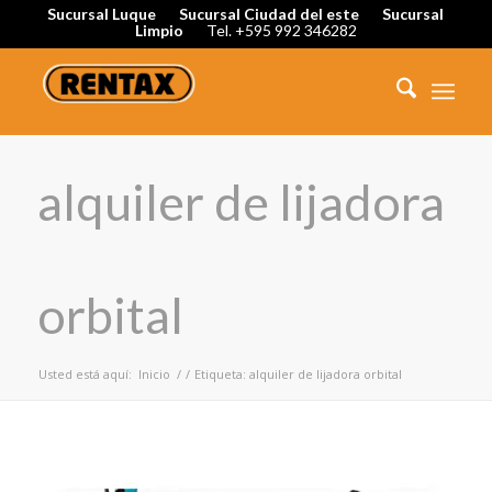
Sucursal Luque
Sucursal Ciudad del este
Sucursal
Limpio
Tel. +595 992 346282
alquiler de lijadora
orbital
Usted está aquí:
Inicio
/
/
Etiqueta: alquiler de lijadora orbital