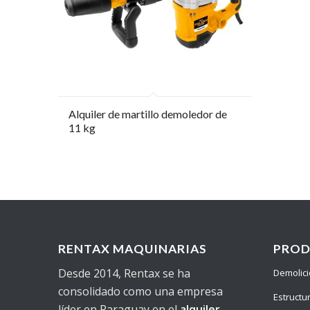
Alquiler de martillo demoledor de
11 kg
RENTAX MAQUINARIAS
PRO
Desde 2014, Rentax se ha
Demolic
consolidado como una empresa
Estructu
líder en Paraguay en el
alquiler