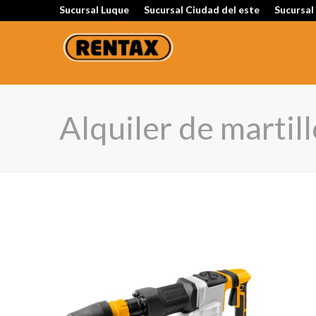
Sucursal Luque
Sucursal Ciudad del este
Sucursal
Alquiler de marti