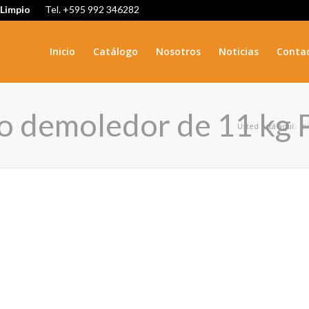
 Limpio
Tel. +595 992 346282
Inicio
Catálogo
Nosotros
Noticias
Conta
llo demoledor de 11 kg
Usted está aquí:
In