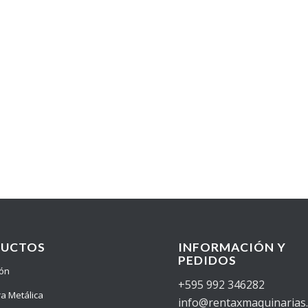
DUCTOS
INFORMACIÓN Y
PEDIDOS
ión
+595 992 346282
ra Metálica
info@rentaxmaquinarias