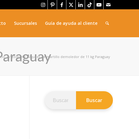
cto
Sucursales
Guía de ayuda al cliente
 Paraguay
icio
/
/
Etiqueta: Alquiler de martillo demoledor de 11 kg Paraguay