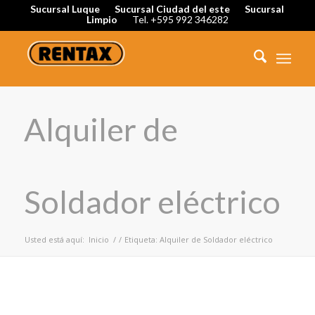
Sucursal Luque
Sucursal Ciudad del este
Sucursal
Limpio
Tel. +595 992 346282
Alquiler de
Soldador eléctrico
Usted está aquí:
Inicio
/
/
Etiqueta: Alquiler de Soldador eléctrico