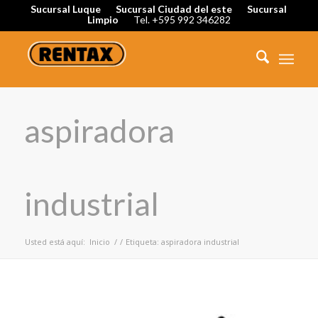
Sucursal Luque
Sucursal Ciudad del este
Sucursal
Limpio
Tel. +595 992 346282
aspiradora
industrial
Usted está aquí:
Inicio
/
/
Etiqueta: aspiradora industrial