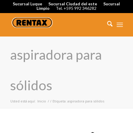
Sucursal Luque
Sucursal Ciudad del este
Sucursal
Limpio
Tel. +595 992 346282
aspiradora para
sólidos
Usted está aquí:
Inicio
/
/
Etiqueta: aspiradora para sólidos