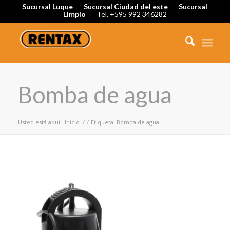
Sucursal Luque
Sucursal Ciudad del este
Sucursal
Limpio
Tel. +595 992 346282
Bomba de agua
Usted está aquí:
Inicio
/
/
Etiqueta: Bomba de agua