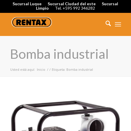
Sucursal Luque
Sucursal Ciudad del este
Sucursal
Limpio
Tel. +595 992 346282
Bomba industrial
Usted está aquí:
Inicio
/
/
Etiqueta: Bomba industrial