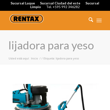
Sucursal Luque
Sucursal Ciudad del este
Sucursal
Limpio
Tel. +595 992 346282
lijadora para yeso
Usted está aquí:
Inicio
/
/
Etiqueta: lijadora para yeso