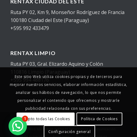
RENTAX CIUDAD DEL ESTE
Ruta PY 02, Km 9, Monseñor Rodríguez de Francia
100180 Ciudad del Este (Paraguay)
+595 992 433479
RENTAX LIMPIO
Ruta PY 03, Gral. Elizardo Aquino y Colón
110816 Limpio (Paraguay)
Este sitio Web utiliza cookies propias y de terceros para
+595 994 488176
mejorar nuestros servicios, elaborar información estadística,
analizar sus hábitos de navegación, lo que nos permite
personalizar el contenido que ofrecemos y mostrarle
publicidad relacionada con sus preferencias.
Acepto todas las Cookies
Política de Cookies
1
© Copyright - 2025 - Rentax
Desarrollo Web
Marketing digital
FF Informática y Comunicación
Configuración general
Política de privacidad
Aviso legal
Política de Cookies