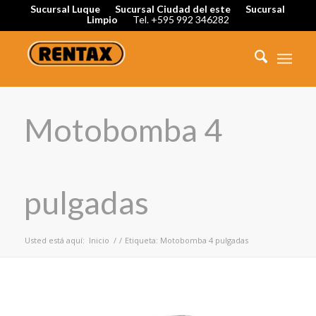
Sucursal Luque
Sucursal Ciudad del este
Sucursal
Limpio
Tel. +595 992 346282
Motobomba 4
pulgadas
Usted está aquí:
Inicio
/
/
Etiqueta: Motobomba 4 pulgadas