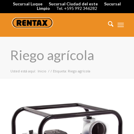
Sucursal Luque
Sucursal Ciudad del este
Sucursal
Limpio
Tel. +595 992 346282
Riego agrícola
Usted está aquí:
Inicio
/
/
Etiqueta: Riego agrícola