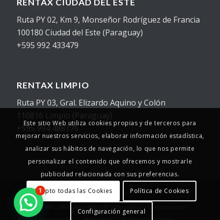
RENTAX CIUDAD DEL ESTE
Ruta PY 02, Km 9, Monseñor Rodríguez de Francia
100180 Ciudad del Este (Paraguay)
+595 992 433479
RENTAX LIMPIO
Ruta PY 03, Gral. Elizardo Aquino y Colón
110816 Limpio (Paraguay)
Este sitio Web utiliza cookies propias y de terceros para
+595 994 488176
mejorar nuestros servicios, elaborar información estadística,
analizar sus hábitos de navegación, lo que nos permite
personalizar el contenido que ofrecemos y mostrarle
publicidad relacionada con sus preferencias.
Acepto todas las Cookies
Política de Cookies
1
© Copyright - 2025 - Rentax
Desarrollo Web
Marketing digital
FF Informática y Comunicación
Configuración general
Política de privacidad
Aviso legal
Política de Cookies