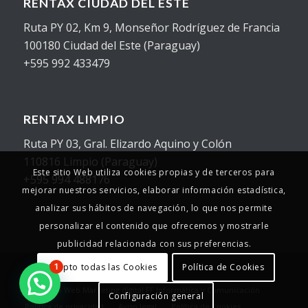
RENTAX CIUDAD DEL ESTE
Ruta PY 02, Km 9, Monseñor Rodríguez de Francia
100180 Ciudad del Este (Paraguay)
+595 992 433479
RENTAX LIMPIO
Ruta PY 03, Gral. Elizardo Aquino y Colón
110816 Limpio (Paraguay)
Este sitio Web utiliza cookies propias y de terceros para
+595 994 488176
mejorar nuestros servicios, elaborar información estadística,
analizar sus hábitos de navegación, lo que nos permite
personalizar el contenido que ofrecemos y mostrarle
publicidad relacionada con sus preferencias.
Acepto todas las Cookies
Política de Cookies
1
© Copyright - 2025 - Rentax
Desarrollo Web
Marketing digital
FF Informática y Comunicación
Configuración general
Política de privacidad
Aviso legal
Política de Cookies