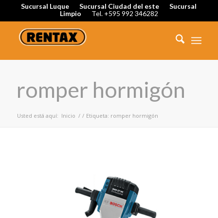
Sucursal Luque
Sucursal Ciudad del este
Sucursal
Limpio
Tel. +595 992 346282
romper hormigón
Usted está aquí:
Inicio
/
/
Etiqueta: romper hormigón