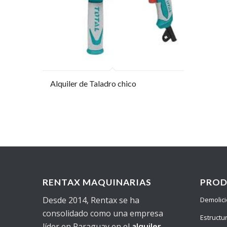
Alquiler de Taladro chico
RENTAX MAQUINARIAS
PRO
Desde 2014, Rentax se ha
Demolic
consolidado como una empresa
Estructu
líder en Paraguay en el
alquiler