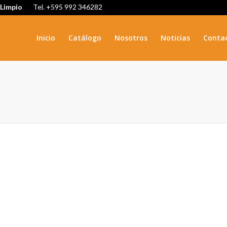
 Limpio
Tel. +595 992 346282
Inicio
Catálogo
Nosotros
Noticias
Conta