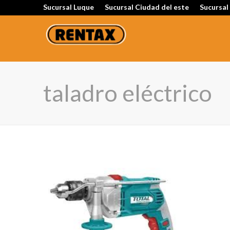
Sucursal Luque
Sucursal Ciudad del este
Sucursal
taladro eléctrico