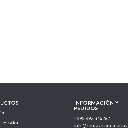
DUCTOS
INFORMACIÓN Y
PEDIDOS
ión
+595 992 346282
ra Metálica
info@rentaxmaquinarias