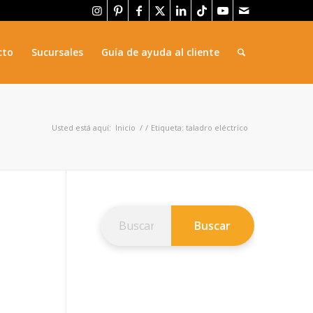
cto
Sucursales
Guía de ayuda al cliente
Usted está aquí:
Inicio
/
/
Etiqueta: taladro eléctrico