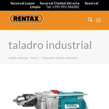
Sucursal Luque
Sucursal Ciudad del este
Sucursal
Limpio
Tel. +595 992 346282
taladro industrial
Usted está aquí:
Inicio
/
/
Etiqueta: taladro industrial