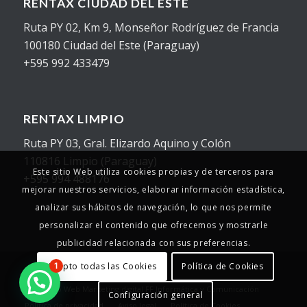
RENTAX CIUDAD DEL ESTE
Ruta PY 02, Km 9, Monseñor Rodríguez de Francia
100180 Ciudad del Este (Paraguay)
+595 992 433479
RENTAX LIMPIO
Ruta PY 03, Gral. Elizardo Aquino y Colón
110816 Limpio (Paraguay)
Este sitio Web utiliza cookies propias y de terceros para
+595 994 488176
mejorar nuestros servicios, elaborar información estadística,
analizar sus hábitos de navegación, lo que nos permite
personalizar el contenido que ofrecemos y mostrarle
publicidad relacionada con sus preferencias.
Acepto todas las Cookies
Política de Cookies
1
© Copyright - 2025 - Rentax
Desarrollo Web
Marketing digital
FF Informática y Comunicación
Configuración general
Política de privacidad
Aviso legal
Política de Cookies