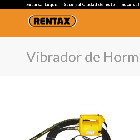
Sucursal Luque
Sucursal Ciudad del este
Sucursal
Vibrador de Horm