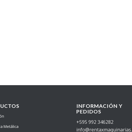
DUCTOS
INFORMACIÓN Y
PEDIDOS
ión
+595 992 346282
ra Metálica
info@rentaxmaquinarias