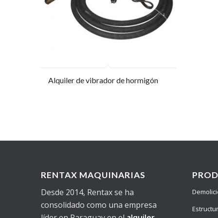
Alquiler de vibrador de hormigón
RENTAX MAQUINARIAS
PRO
Desde 2014, Rentax se ha
Demolic
consolidado como una empresa
Estructu
líder en Paraguay en el
alquiler