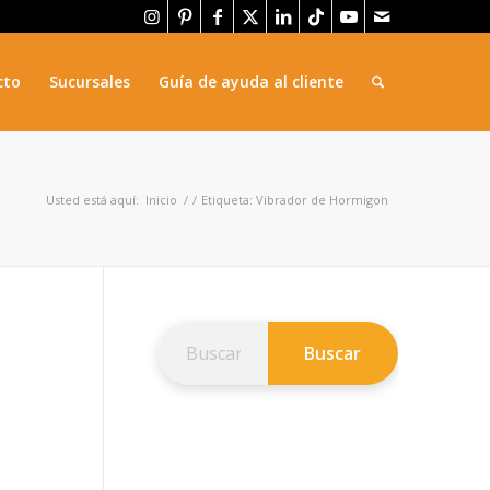
cto
Sucursales
Guía de ayuda al cliente
Usted está aquí:
Inicio
/
/
Etiqueta: Vibrador de Hormigon