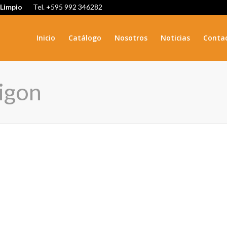
 Limpio
Tel. +595 992 346282
Inicio
Catálogo
Nosotros
Noticias
Conta
igon