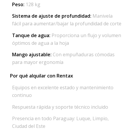
Peso:
128 kg
Sistema de ajuste de profundidad:
Manivela
fácil para aumentar/bajar la profundidad de corte
Tanque de agua:
Proporciona un flujo y volumen
óptimos de agua a la hoja
Mango ajustable:
Con empuñaduras cómodas
para mayor ergonomía
Por qué alquilar con Rentax
Equipos en excelente estado y mantenimiento
continuo
Respuesta rápida y soporte técnico incluido
Presencia en todo Paraguay: Luque, Limpio,
Ciudad del Este