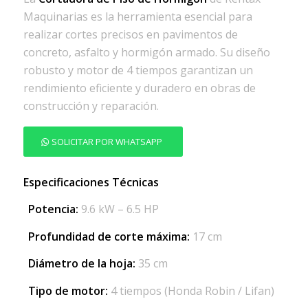
Maquinarias es la herramienta esencial para
realizar cortes precisos en pavimentos de
concreto, asfalto y hormigón armado. Su diseño
robusto y motor de 4 tiempos garantizan un
rendimiento eficiente y duradero en obras de
construcción y reparación.
SOLICITAR POR WHATSAPP
Especificaciones Técnicas
Potencia:
9.6 kW – 6.5 HP
Profundidad de corte máxima:
17 cm
Diámetro de la hoja:
35 cm
Tipo de motor:
4 tiempos (Honda Robin / Lifan)