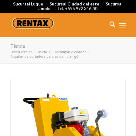
Sucursal Luque
Sucursal Ciudad del este
Sucursal
Limpio
Tel. +595 992 346282
Tienda
Usted está aquí:
Inicio
/
/
Hormigón y Vibrado
/
Alquiler de cortadora de piso de hormigón