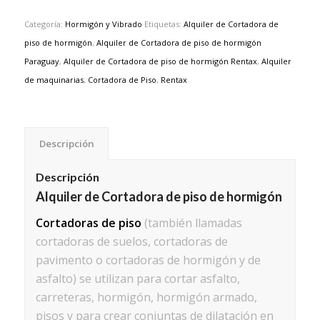
Categoría:
Hormigón y Vibrado
Etiquetas:
Alquiler de Cortadora de
piso de hormigón
,
Alquiler de Cortadora de piso de hormigón
Paraguay
,
Alquiler de Cortadora de piso de hormigón Rentax
,
Alquiler
de maquinarias
,
Cortadora de Piso
,
Rentax
Descripción
Descripción
Alquiler de Cortadora de piso de hormigón
Cortadoras de piso
(también llamadas
cortadoras de suelos, cortadoras de
pavimento o cortadoras de hormigón y de
asfalto) se utilizan para cortar asfalto,
carreteras, hormigón, hormigón armado,
pisos y para crear conjuntas de dilatación en