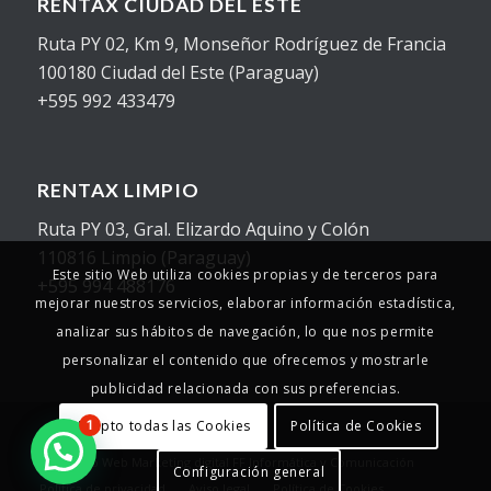
RENTAX CIUDAD DEL ESTE
Ruta PY 02, Km 9, Monseñor Rodríguez de Francia
100180 Ciudad del Este (Paraguay)
+595 992 433479
RENTAX LIMPIO
Ruta PY 03, Gral. Elizardo Aquino y Colón
110816 Limpio (Paraguay)
Este sitio Web utiliza cookies propias y de terceros para
+595 994 488176
mejorar nuestros servicios, elaborar información estadística,
analizar sus hábitos de navegación, lo que nos permite
personalizar el contenido que ofrecemos y mostrarle
publicidad relacionada con sus preferencias.
Acepto todas las Cookies
Política de Cookies
1
© Copyright - 2025 - Rentax
Desarrollo Web
Marketing digital
FF Informática y Comunicación
Configuración general
Política de privacidad
Aviso legal
Política de Cookies