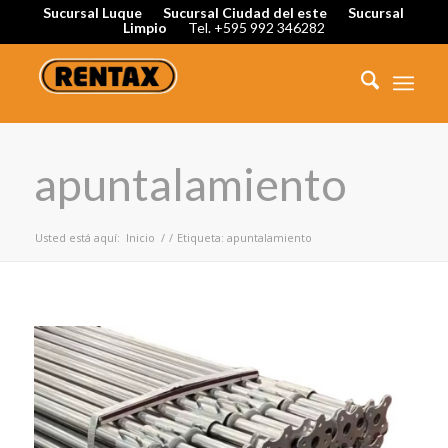
Sucursal Luque
Sucursal Ciudad del este
Sucursal
Limpio
Tel. +595 992 346282
apuntalamiento
Usted está aquí:
Inicio
/
/
Etiqueta: apuntalamiento