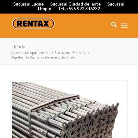
Sucursal Luque
Sucursal Ciudad del este
Sucursal
Limpio
Tel. +595 992 346282
Tienda
Usted está aquí:
Inicio
/
/
Estructura Metálica
/
Alquiler de Puntales de acero de 3 mts