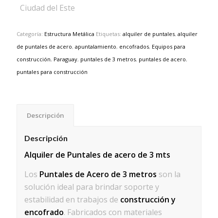
Ciudad del Este
Categoría:
Estructura Metálica
Etiquetas:
alquiler de puntales
,
alquiler
de puntales de acero
,
apuntalamiento
,
encofrados
,
Equipos para
construcción
,
Paraguay
,
puntales de 3 metros
,
puntales de acero
,
puntales para construcción
Descripción
Descripción
Alquiler de Puntales de acero de 3 mts
Los
Puntales de Acero de 3 metros
son la
solución ideal para brindar soporte y
estabilidad en trabajos de
construcción y
encofrado
. Fabricados con materiales