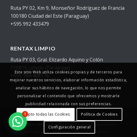
Ruta PY 02, Km 9, Monseñor Rodríguez de Francia
100180 Ciudad del Este (Paraguay)
+595 992 433479
RENTAX LIMPIO
Ruta PY 03, Gral. Elizardo Aquino y Colón
110816 Limpio (Paraguay)
Este sitio Web utiliza cookies propias y de terceros para
+595 994 488176
mejorar nuestros servicios, elaborar información estadística,
analizar sus hábitos de navegación, lo que nos permite
personalizar el contenido que ofrecemos y mostrarle
publicidad relacionada con sus preferencias.
Acepto todas las Cookies
Política de Cookies
1
© Copyright - 2025 - Rentax
Desarrollo Web
Marketing digital
FF Informática y Comunicación
Configuración general
Política de privacidad
Aviso legal
Política de Cookies