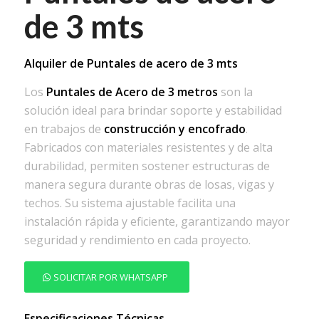
de 3 mts
Alquiler de Puntales de acero de 3 mts
Los
Puntales de Acero de 3 metros
son la
solución ideal para brindar soporte y estabilidad
en trabajos de
construcción y encofrado
.
Fabricados con materiales resistentes y de alta
durabilidad, permiten sostener estructuras de
manera segura durante obras de losas, vigas y
techos. Su sistema ajustable facilita una
instalación rápida y eficiente, garantizando mayor
seguridad y rendimiento en cada proyecto.
SOLICITAR POR WHATSAPP
Especificaciones Técnicas