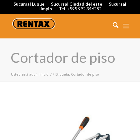
Sucursal Luque
Sucursal Ciudad del este
Sucursal
Limpio
Tel. +595 992 346282
Cortador de piso
Usted está aquí:
Inicio
/
/
Etiqueta: Cortador de piso