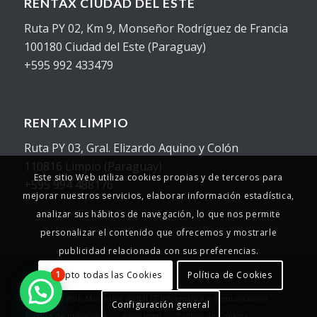
RENTAX CIUDAD DEL ESTE
Ruta PY 02, Km 9, Monseñor Rodríguez de Francia
100180 Ciudad del Este (Paraguay)
+595 992 433479
RENTAX LIMPIO
Ruta PY 03, Gral. Elizardo Aquino y Colón
110816 Limpio (Paraguay)
Este sitio Web utiliza cookies propias y de terceros para
+595 994 488176
mejorar nuestros servicios, elaborar información estadística,
analizar sus hábitos de navegación, lo que nos permite
personalizar el contenido que ofrecemos y mostrarle
publicidad relacionada con sus preferencias.
Acepto todas las Cookies
Política de Cookies
1
© Copyright - 2025 - Rentax
Desarrollo Web
Marketing digital
FF Informática y Comunicación
Configuración general
Política de privacidad
Aviso legal
Política de Cookies