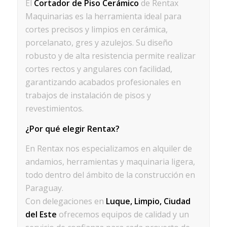
El
Cortador de Piso Cerámico
de Rentax
Maquinarias es la herramienta ideal para
cortes precisos y limpios en cerámica,
porcelanato, gres y azulejos. Su diseño
robusto y de alta resistencia permite realizar
cortes rectos y angulares con facilidad,
garantizando acabados profesionales en
trabajos de instalación de pisos y
revestimientos.
¿Por qué elegir Rentax?
En Rentax nos especializamos en alquiler de
andamios, herramientas y maquinaria ligera,
todo dentro del ámbito de la construcción en
Paraguay.
Con delegaciones en
Luque, Limpio, Ciudad
del Este
ofrecemos equipos de calidad y un