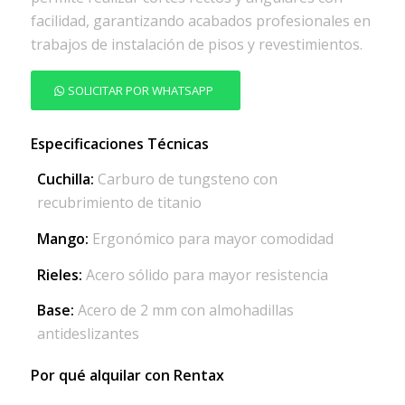
facilidad, garantizando acabados profesionales en
trabajos de instalación de pisos y revestimientos.
SOLICITAR POR WHATSAPP
Especificaciones Técnicas
Cuchilla:
Carburo de tungsteno con
recubrimiento de titanio
Mango:
Ergonómico para mayor comodidad
Rieles:
Acero sólido para mayor resistencia
Base:
Acero de 2 mm con almohadillas
antideslizantes
Por qué alquilar con Rentax