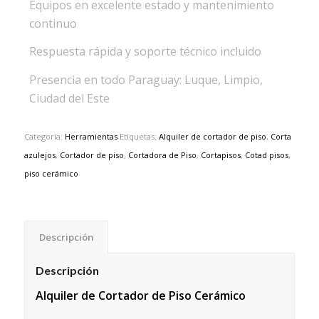
Equipos en excelente estado y mantenimiento
continuo
Respuesta rápida y soporte técnico incluido
Presencia en todo Paraguay: Luque, Limpio,
Ciudad del Este
Categoría:
Herramientas
Etiquetas:
Alquiler de cortador de piso
,
Corta
azulejos
,
Cortador de piso
,
Cortadora de Piso
,
Cortapisos
,
Cotad pisos
,
piso cerámico
Descripción
Descripción
Alquiler de Cortador de Piso Cerámico