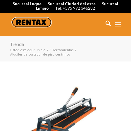
Sucursal Luque
Sucursal Ciudad del este
Sucursal
Limpio
Tel. +595 992 346282
Tienda
Usted está aquí:
Inicio
/
/
Herramientas
/
Alquiler de cortador de piso cerámico