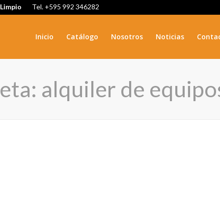
 Limpio
Tel. +595 992 346282
Inicio
Catálogo
Nosotros
Noticias
Conta
ueta: alquiler de equip