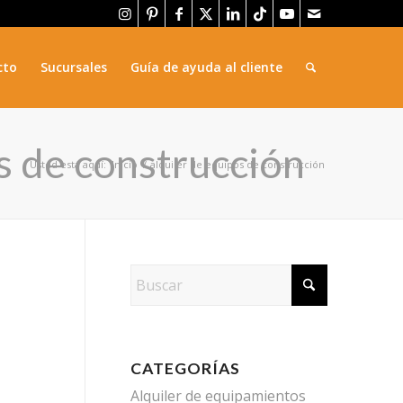
cto
Sucursales
Guía de ayuda al cliente
os de construcción
Usted está aquí:
Inicio
/
alquiler de equipos de construcción
CATEGORÍAS
Alquiler de equipamientos