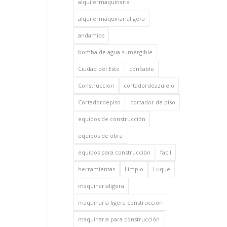
alquilermaquinaria
alquilermaquinarialigera
andamios
bomba de agua sumergible
Ciudad del Este
confiable
Construcción
cortadordeazulejo
Cortadordepiso
cortador de piso
equipos de construcción
equipos de obra
equipos para construcción
facil
herramientas
Limpio
Luque
maquinarialigera
maquinaria ligera construcción
maquinaria para construcción