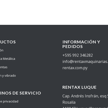
DUCTOS
INFORMACIÓN Y
PEDIDOS
ión
+595 992 346282
ra Metálica
info@rentaxmaquinarias
entas
rentax.com.py
n y vibrado
RENTAX LUQUE
INOS DE SERVICIO
Cap. Andrés Insfrán, esq
 de privacidad
Rosalía