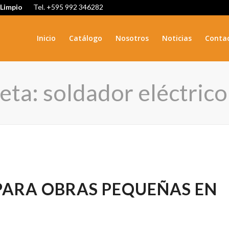
 Limpio
Tel. +595 992 346282
Inicio
Catálogo
Nosotros
Noticias
Conta
ueta: soldador eléctrico
 PARA OBRAS PEQUEÑAS EN