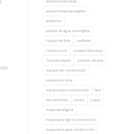
y
alquilermaquinaria
alquilermaquinarialigera
andamios
bomba de agua sumergible
Ciudad del Este
confiable
Construcción
cortadordeazulejo
Cortadordepiso
cortador de piso
ente
equipos de construcción
equipos de obra
equipos para construcción
facil
herramientas
Limpio
Luque
maquinarialigera
maquinaria ligera construcción
maquinaria para construcción