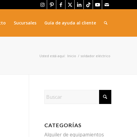
cto
Sucursales
Guía de ayuda al cliente
Usted está aquí:
Inicio
/
soldador eléctrico
CATEGORÍAS
Alquiler de equipamientos