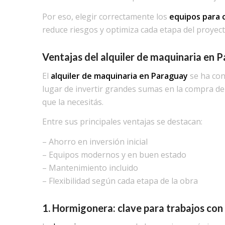
Por eso, elegir correctamente los
equipos para 
reduce riesgos y optimiza cada etapa del proyect
Ventajas del alquiler de maquinaria en 
El
alquiler de maquinaria en Paraguay
se ha con
lugar de invertir grandes sumas en la compra de
que la necesitás.
Entre sus principales ventajas se destacan:
– Ahorro en inversión inicial
– Equipos modernos y en buen estado
– Mantenimiento incluido
– Flexibilidad según cada etapa de la obra
1. Hormigonera: clave para trabajos con