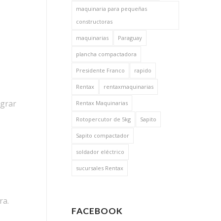
maquinaria para pequeñas
constructoras
maquinarias
Paraguay
plancha compactadora
Presidente Franco
rapido
Rentax
rentaxmaquinarias
ograr
Rentax Maquinarias
Rotopercutor de 5kg
Sapito
Sapito compactador
soldador eléctrico
sucursales Rentax
ra.
FACEBOOK