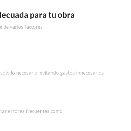
decuada para tu obra
 de varios factores:
 solo lo necesario, evitando gastos innecesarios.
itar errores frecuentes como: