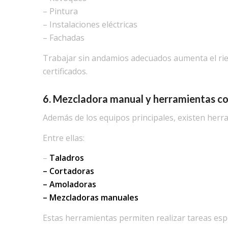
– Pintura
– Instalaciones eléctricas
– Fachadas
Trabajar sin andamios adecuados aumenta el rie
certificados.
6. Mezcladora manual y herramientas c
Además de los equipos principales, existen herra
Entre ellas:
–
Taladros
– Cortadoras
– Amoladoras
– Mezcladoras manuales
Estas herramientas permiten realizar tareas espec