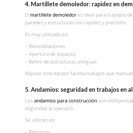
4. Martillete demoledor: rapidez en dem
El
martillete demoledor
es ideal para trabajos d
paredes y estructuras con rapidez y precisión.
Es muy utilizado en:
– Remodelaciones
– Apertura de espacios
– Retiro de estructuras antiguas
Alquilar este equipo facilita trabajos que manu
5. Andamios: seguridad en trabajos en a
Los
andamios para construcción
son indispensabl
seguridad al operario.
Se utilizan en:
– Revoques