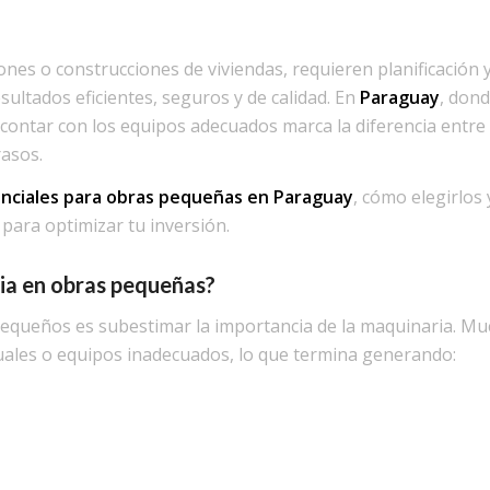
es o construcciones de viviendas, requieren planificación y
ultados eficientes, seguros y de calidad. En
Paraguay
, dond
, contar con los equipos adecuados marca la diferencia entre
asos.
nciales para obras pequeñas en Paraguay
, cómo elegirlos 
para optimizar tu inversión.
ria en obras pequeñas?
equeños es subestimar la importancia de la maquinaria. Mu
ales o equipos inadecuados, lo que termina generando: