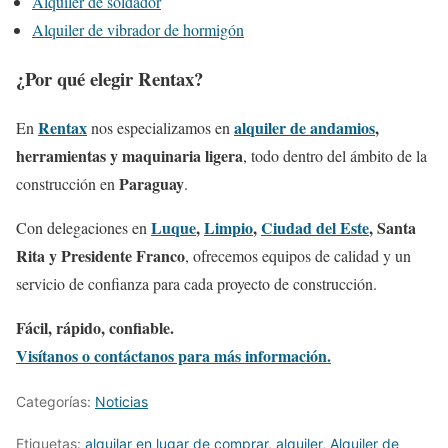
Alquiler de soldador
Alquiler de vibrador de hormigón
¿Por qué elegir Rentax?
Rentax
alquiler de andamios
,
En
nos especializamos en
herramientas y maquinaria ligera
, todo dentro del ámbito de la
Paraguay
construcción en
.
Luque
,
Limpio
,
Ciudad del Este
, Santa
Con delegaciones en
Rita y Presidente Franco
, ofrecemos equipos de calidad y un
servicio de confianza para cada proyecto de construcción.
Fácil, rápido, confiable.
Visítanos o contáctanos para más información.
Categorías:
Noticias
Etiquetas:
alquilar en lugar de comprar
,
alquiler
,
Alquiler de