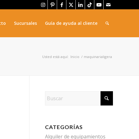
cto
Sucursales
Guía de ayuda al cliente
Usted está aquí:
Inicio
/
maquinarialigera
CATEGORÍAS
Alquiler de equipamientos