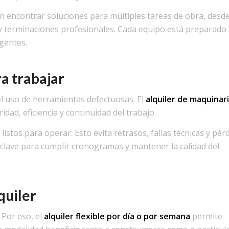
 encontrar soluciones para múltiples tareas de obra, desd
y terminaciones profesionales. Cada equipo está preparado
gentes.
ra trabajar
l uso de herramientas defectuosas. El
alquiler de maquinar
dad, eficiencia y continuidad del trabajo.
istos para operar. Esto evita retrasos, fallas técnicas y pér
 clave para cumplir cronogramas y mantener la calidad del
quiler
 Por eso, el
alquiler flexible por día o por semana
permite