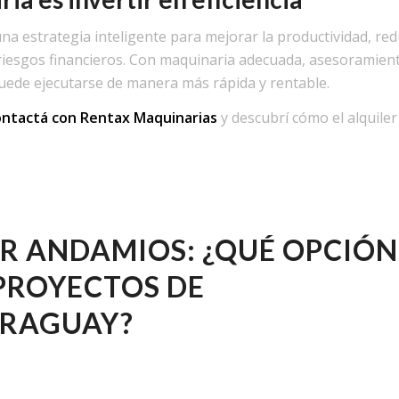
na estrategia inteligente para mejorar la productividad, red
 riesgos financieros. Con maquinaria adecuada, asesoramien
a puede ejecutarse de manera más rápida y rentable.
ontactá con Rentax Maquinarias
y descubrí cómo el alquiler
R ANDAMIOS: ¿QUÉ OPCIÓN
PROYECTOS DE
ARAGUAY?