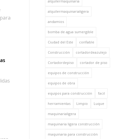
alquilermaquinaria
e
alquilermaquinarialigera
 para
andamios
bomba de agua sumergible
Ciudad del Este
confiable
Construcción
cortadordeazulejo
ias
Cortadordepiso
cortador de piso
equipos de construcción
didas
equipos de obra
equipos para construcción
facil
herramientas
Limpio
Luque
maquinarialigera
maquinaria ligera construcción
maquinaria para construcción