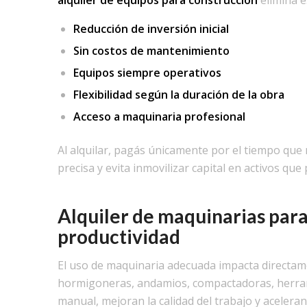
Reducción de inversión inicial
Sin costos de mantenimiento
Equipos siempre operativos
Flexibilidad según la duración de la obra
Acceso a maquinaria profesional
Al alquilar, pagás únicamente por el tiempo que 
precisa y evita inmovilizar capital en activos qu
Alquiler de maquinarias para
productividad
El uso de maquinaria adecuada impacta directam
hormigoneras, andamios, compactadoras, herrami
manual, mejoran la calidad del trabajo y aceleran