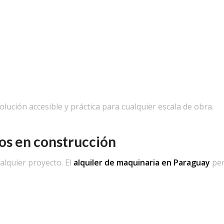
olución accesible y práctica para cualquier escala de obra.
os en construcción
alquier proyecto. El
alquiler de maquinaria en Paraguay
per