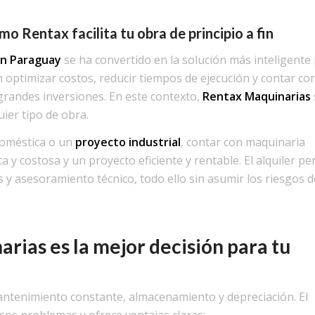
o Rentax facilita tu obra de principio a fin
en Paraguay
se ha convertido en la solución más inteligente
 optimizar costos, reducir tiempos de ejecución y contar co
grandes inversiones. En este contexto,
Rentax Maquinarias
ier tipo de obra.
doméstica o un
proyecto industrial
, contar con maquinaria
 y costosa y un proyecto eficiente y rentable. El alquiler pe
y asesoramiento técnico, todo ello sin asumir los riesgos d
arias es la mejor decisión para tu
ntenimiento constante, almacenamiento y depreciación. El
sos problemas y ofrece ventajas claras: