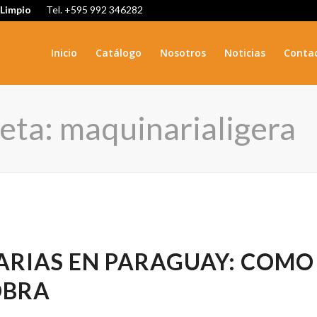
 Limpio
Tel. +595 992 346282
Inicio
Catálogo
Nosotros
Noticias
Conta
ueta: maquinarialigera
ARIAS EN PARAGUAY: COMO
OBRA