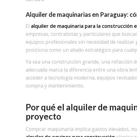
Alquiler de maquinarias en Paraguay: cóm
El
alquiler de maquinaria para la construcción 
empresas, contratistas y particulares que buscan
equipos profesionales sin necesidad de realizar 
posiciona como un aliado estratégico para cualqu
Ya sea una construcción grande, una refacción 
adecuada marca la diferencia entre una obra lenta
acceder a tecnología moderna, equipos revisados 
compra y mantenimiento.
Por qué el alquiler de maquin
proyecto
Comprar maquinaria implica gastos elevados, ma
alquiler de equipos para construcción
elimina e