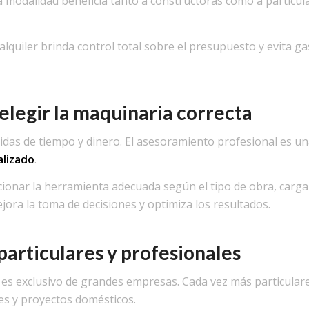
ta modalidad beneficia tanto a constructoras como a particul
 alquiler brinda control total sobre el presupuesto y evita g
elegir la maquinaria correcta
idas de tiempo y dinero. El asesoramiento profesional es un
alizado
.
ccionar la herramienta adecuada según el tipo de obra, carga
jora la toma de decisiones y optimiza los resultados.
particulares y profesionales
es exclusivo de grandes empresas. Cada vez más particular
nes y proyectos domésticos.