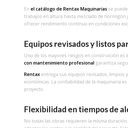
En
el catálogo de Rentax Maquinarias
se pueden
trabajos en altura hasta mezclado de hormigón 
ofrecer rendimiento continuo en condiciones exi
Equipos revisados y listos pa
Uno de los mayores riesgos en construcción es e
con mantenimiento profesional
garantiza seguri
Rentax
entrega sus equipos revisados, limpios y l
económicas. La confiabilidad de la maquinaria es
proyecto.
Flexibilidad en tiempos de al
No todas las obras requieren la misma duración.