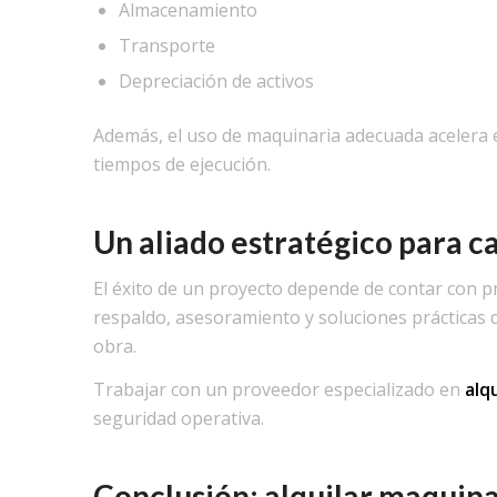
Almacenamiento
Transporte
Depreciación de activos
Además, el uso de maquinaria adecuada acelera e
tiempos de ejecución.
Un aliado estratégico para c
El éxito de un proyecto depende de contar con p
respaldo, asesoramiento y soluciones prácticas qu
obra.
Trabajar con un proveedor especializado en
alq
seguridad operativa.
Conclusión: alquilar maquinar