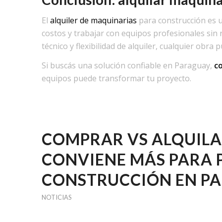
El
alquiler de maquinarias
para construcción es u
costos y trabajar con equipos profesionales sin
técnico y flexibilidad de alquiler, cualquier obr
Si buscás una solución confiable en Paraguay,
c
equipos puede transformar tu proyecto.
COMPRAR VS ALQUILA
CONVIENE MÁS PARA 
CONSTRUCCIÓN EN P
NOTICIAS