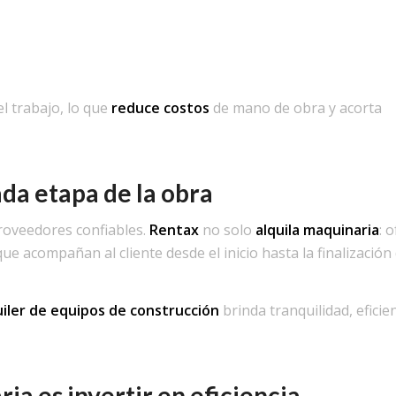
l trabajo, lo que
reduce costos
de mano de obra y acorta
ada etapa de la obra
roveedores confiables.
Rentax
no solo
alquila maquinaria
: 
e acompañan al cliente desde el inicio hasta la finalización 
uiler de equipos de construcción
brinda tranquilidad, eficien
ia es invertir en eficiencia