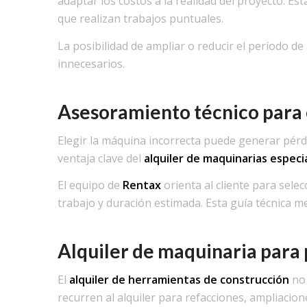
adaptar los costos a la realidad del proyecto. Es
que realizan trabajos puntuales.
La posibilidad de ampliar o reducir el período de
innecesarios.
Asesoramiento técnico para 
Elegir la máquina incorrecta puede generar pérd
ventaja clave del
alquiler de maquinarias especi
El equipo de
Rentax
orienta al cliente para sele
trabajo y duración estimada. Esta guía técnica me
Alquiler de maquinaria para 
El
alquiler de herramientas de construcción
no 
recurren al alquiler para refacciones, ampliacio