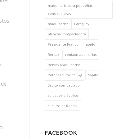
ares
maquinaria para pequeñas
constructoras
astos
maquinarias
Paraguay
plancha compactadora
Presidente Franco
rapido
Rentax
rentaxmaquinarias
a
Rentax Maquinarias
Rotopercutor de 5kg
Sapito
 de
Sapito compactador
soldador eléctrico
sucursales Rentax
es
FACEBOOK