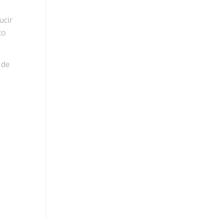
ucir
to
 de