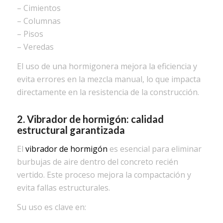
– Cimientos
– Columnas
– Pisos
– Veredas
El uso de una hormigonera mejora la eficiencia y
evita errores en la mezcla manual, lo que impacta
directamente en la resistencia de la construcción.
2. Vibrador de hormigón: calidad
estructural garantizada
El
vibrador de hormigón
es esencial para eliminar
burbujas de aire dentro del concreto recién
vertido. Este proceso mejora la compactación y
evita fallas estructurales.
Su uso es clave en: