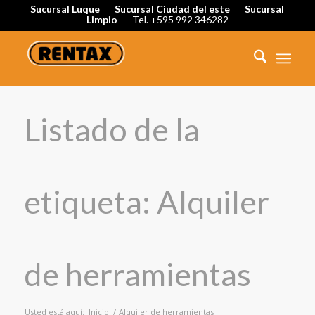
Sucursal Luque
Sucursal Ciudad del este
Sucursal
Limpio
Tel. +595 992 346282
Listado de la
etiqueta: Alquiler
de herramientas
Usted está aquí:
Inicio
/
Alquiler de herramientas