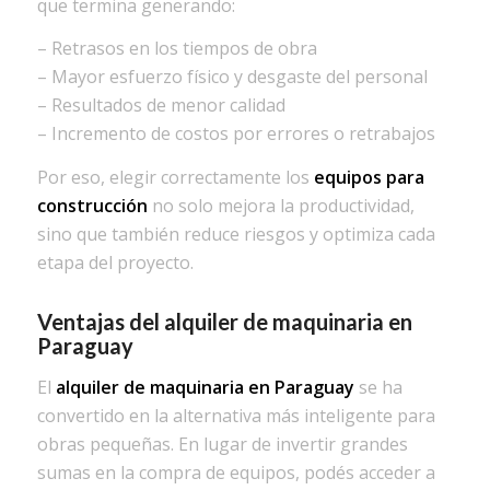
que termina generando:
– Retrasos en los tiempos de obra
– Mayor esfuerzo físico y desgaste del personal
– Resultados de menor calidad
– Incremento de costos por errores o retrabajos
Por eso, elegir correctamente los
equipos para
construcción
no solo mejora la productividad,
sino que también reduce riesgos y optimiza cada
etapa del proyecto.
Ventajas del alquiler de maquinaria en
Paraguay
El
alquiler de maquinaria en Paraguay
se ha
convertido en la alternativa más inteligente para
obras pequeñas. En lugar de invertir grandes
sumas en la compra de equipos, podés acceder a