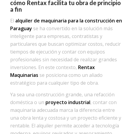
cómo Rentax facilita tu obra de principio
a fin
El
alquiler de maquinaria para la construcción en
Paraguay
se ha convertido en la solución más
inteligente para empresas, contratistas y
particulares que buscan optimizar costos, reducir
tiempos de ejecución y contar con equipos
profesionales sin necesidad de realizar grandes
inversiones. En este contexto,
Rentax
Maquinarias
se posiciona como un aliado
estratégico para cualquier tipo de obra.
Ya sea una construcción grande, una refacción
doméstica o un
proyecto industrial
, contar con
maquinaria adecuada marca la diferencia entre
una obra lenta y costosa y un proyecto eficiente y
rentable. El alquiler permite acceder a tecnología
moderna, equipos revisados y asesoramiento