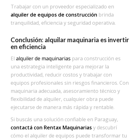
Trabajar con un proveedor especializado en
alquiler de equipos de construcción
brinda
tranquilidad, eficiencia y seguridad operativa.
Conclusión: alquilar maquinaria es invertir
en eficiencia
El
alquiler de maquinarias
para construcción es
una estrategia inteligente para mejorar la
productividad, reducir costos y trabajar con
equipos profesionales sin riesgos financieros. Con
maquinaria adecuada, asesoramiento técnico y
flexibilidad de alquiler, cualquier obra puede
ejecutarse de manera más rápida y rentable.
Si buscás una solución confiable en Paraguay,
contactá con Rentax Maquinarias
y descubrí
cómo el alquiler de equipos puede transformar tu