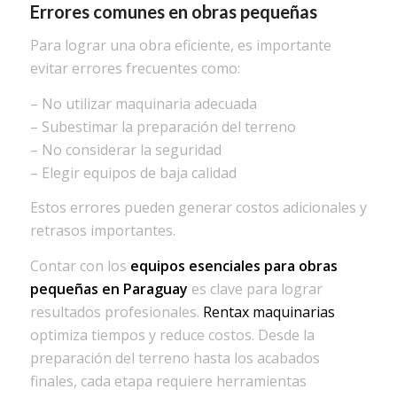
Errores comunes en obras pequeñas
Para lograr una obra eficiente, es importante
evitar errores frecuentes como:
– No utilizar maquinaria adecuada
– Subestimar la preparación del terreno
– No considerar la seguridad
– Elegir equipos de baja calidad
Estos errores pueden generar costos adicionales y
retrasos importantes.
Contar con los
equipos esenciales para obras
pequeñas en Paraguay
es clave para lograr
resultados profesionales.
Rentax maquinarias
optimiza tiempos y reduce costos. Desde la
preparación del terreno hasta los acabados
finales, cada etapa requiere herramientas