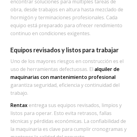
encontrar soluciones para múltiples tareas de
obra, desde trabajos en altura hasta mezclado de
hormigón y terminaciones profesionales. Cada
equipo está preparado para ofrecer rendimiento
continuo en condiciones exigentes.
Equipos revisados y listos para trabajar
Uno de los mayores riesgos en construcción es el
uso de herramientas defectuosas. El
alquiler de
maquinarias con mantenimiento profesional
garantiza seguridad, eficiencia y continuidad del
trabajo.
Rentax
entrega sus equipos revisados, limpios y
listos para operar. Esto evita retrasos, fallas
técnicas y pérdidas económicas. La confiabilidad de
la maquinaria es clave para cumplir cronogramas y
mantener la calidad del proyecto.