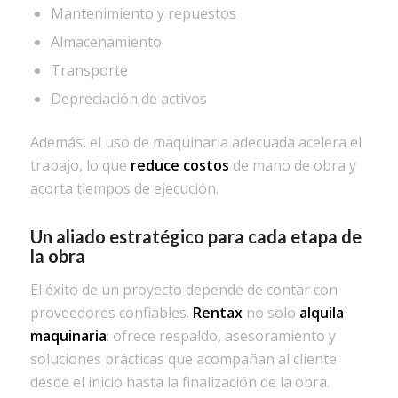
Mantenimiento y repuestos
Almacenamiento
Transporte
Depreciación de activos
Además, el uso de maquinaria adecuada acelera el
trabajo, lo que
reduce costos
de mano de obra y
acorta tiempos de ejecución.
Un aliado estratégico para cada etapa de
la obra
El éxito de un proyecto depende de contar con
proveedores confiables.
Rentax
no solo
alquila
maquinaria
: ofrece respaldo, asesoramiento y
soluciones prácticas que acompañan al cliente
desde el inicio hasta la finalización de la obra.