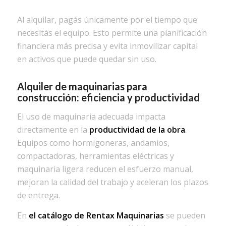
Al alquilar, pagás únicamente por el tiempo que
necesitás el equipo. Esto permite una planificación
financiera más precisa y evita inmovilizar capital
en activos que puede quedar sin uso.
Alquiler de maquinarias para
construcción: eficiencia y productividad
El uso de maquinaria adecuada impacta
directamente en la
productividad de la obra
.
Equipos como hormigoneras, andamios,
compactadoras, herramientas eléctricas y
maquinaria ligera reducen el esfuerzo manual,
mejoran la calidad del trabajo y aceleran los plazos
de entrega.
En
el catálogo de Rentax Maquinarias
se pueden