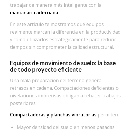
trabajar de manera más inteligente con la
maquinaria adecuada
.
En este artículo te mostramos qué equipos
realmente marcan la diferencia en la productividad
y cómo utilizarlos estratégicamente para reducir
tiempos sin comprometer la calidad estructural.
Equipos de movimiento de suelo: la base
de todo proyecto eficiente
Una mala preparación del terreno genera
retrasos en cadena. Compactaciones deficientes o
nivelaciones imprecisas obligan a rehacer trabajos
posteriores.
C
ompactadoras y planchas vibratorias
permiten:
Mayor densidad del suelo en menos pasadas