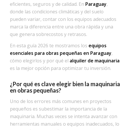
eficientes, seguros y de calidad. En
Paraguay
,
donde las condiciones climáticas y del suelo
pueden variar, contar con los equipos adecuados
marca la diferencia entre una obra rápida y una
que genera sobrecostos y retrasos.
En esta guía 2026 te mostramos los
equipos
esenciales para obras pequeñas en Paraguay
,
cómo elegirlos y por qué el
alquiler de maquinaria
es la mejor opción para optimizar tu inversión.
¿Por qué es clave elegir bien la maquinaria
en obras pequeñas?
Uno de los errores más comunes en proyectos
pequeños es subestimar la importancia de la
maquinaria. Muchas veces se intenta avanzar con
herramientas manuales o equipos inadecuados, lo