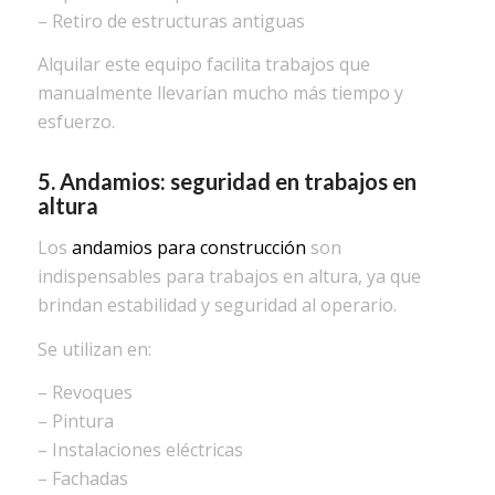
– Retiro de estructuras antiguas
Alquilar este equipo facilita trabajos que
manualmente llevarían mucho más tiempo y
esfuerzo.
5. Andamios: seguridad en trabajos en
altura
Los
andamios para construcción
son
indispensables para trabajos en altura, ya que
brindan estabilidad y seguridad al operario.
Se utilizan en:
– Revoques
– Pintura
– Instalaciones eléctricas
– Fachadas