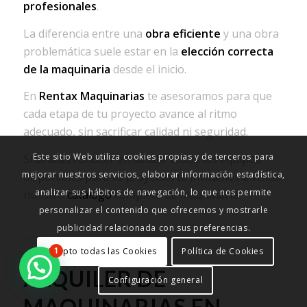
profesionales
.
La diferencia entre una
obra eficiente
y una obra
problemática suele estar en la
elección correcta
de la maquinaria
desde el inicio.
En
Rentax Maquinarias
te asesoramos para que
cada etapa de tu proyecto avance al ritmo
adecuado, sin sacrificar calidad ni seguridad.
Este sitio Web utiliza cookies propias y de terceros para
Si deseas conocer en detalle todos los equipos
mejorar nuestros servicios, elaborar información estadística,
disponibles para tu proyecto, te invitamos a visitar
analizar sus hábitos de navegación, lo que nos permite
nuestro
catálogo
completo de maquinaria
personalizar el contenido que ofrecemos y mostrarle
publicidad relacionada con sus preferencias.
Acepto todas las Cookies
Política de Cookies
1
ALQUILER DE
Configuración general
MAQUINARIAS EN