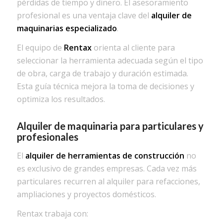
pérdidas de tiempo y dinero. El asesoramiento
profesional es una ventaja clave del
alquiler de
maquinarias especializado
.
El equipo de
Rentax
orienta al cliente para
seleccionar la herramienta adecuada según el tipo
de obra, carga de trabajo y duración estimada.
Esta guía técnica mejora la toma de decisiones y
optimiza los resultados.
Alquiler de maquinaria para particulares y
profesionales
El
alquiler de herramientas de construcción
no
es exclusivo de grandes empresas. Cada vez más
particulares recurren al alquiler para refacciones,
ampliaciones y proyectos domésticos.
Rentax trabaja con: