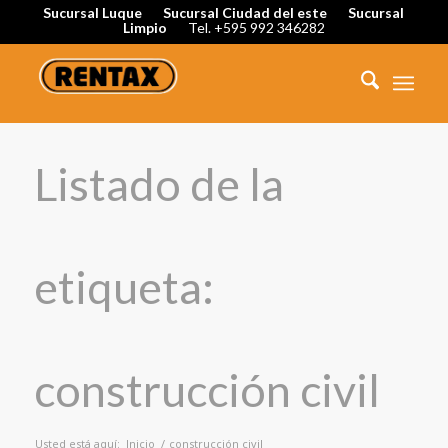
Sucursal Luque
Sucursal Ciudad del este
Sucursal
Limpio
Tel. +595 992 346282
Listado de la
etiqueta:
construcción civil
Usted está aquí:
Inicio
/
construcción civil