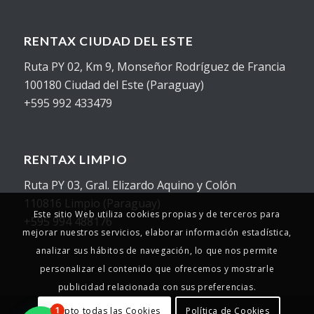
RENTAX CIUDAD DEL ESTE
Ruta PY 02, Km 9, Monseñor Rodríguez de Francia
100180 Ciudad del Este (Paraguay)
+595 992 433479
RENTAX LIMPIO
Ruta PY 03, Gral. Elizardo Aquino y Colón
110816 Limpio (Paraguay)
Este sitio Web utiliza cookies propias y de terceros para
+595 994 488176
mejorar nuestros servicios, elaborar información estadística,
analizar sus hábitos de navegación, lo que nos permite
personalizar el contenido que ofrecemos y mostrarle
publicidad relacionada con sus preferencias.
Acepto todas las Cookies
Política de Cookies
1