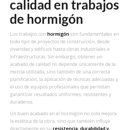
calidad en trabajos
de hormigón
Los trabajos con
hormigón
son fundamentales en
todo tipo de proyectos de construcción, desde
viviendas y edificios hasta obras industriales e
infraestructuras. Sin embargo, obtener un
acabado de calidad no depende únicamente de la
mezcla utilizada, sino también de una correcta
planificación, la aplicación de técnicas adecuadas y
el uso de equipos profesionales que permitan
garantizar resultados uniformes, resistentes y
duraderos.
Un buen acabado en el hormigón no solo mejora
la estética de la obra, sino que también influye
directamente en su
resistencia, durabilidad y