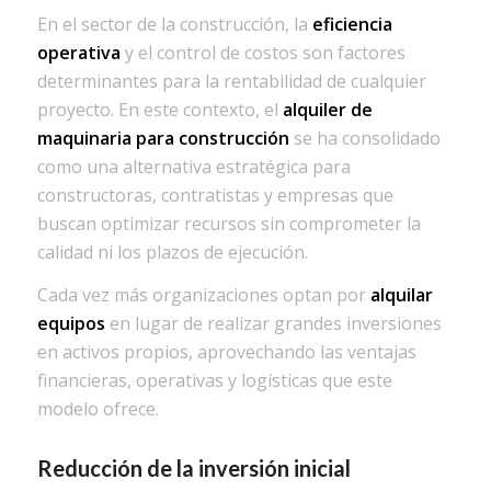
En el sector de la construcción, la
eficiencia
operativa
y el control de costos son factores
determinantes para la rentabilidad de cualquier
proyecto. En este contexto, el
alquiler de
maquinaria para construcción
se ha consolidado
como una alternativa estratégica para
constructoras, contratistas y empresas que
buscan optimizar recursos sin comprometer la
calidad ni los plazos de ejecución.
Cada vez más organizaciones optan por
alquilar
equipos
en lugar de realizar grandes inversiones
en activos propios, aprovechando las ventajas
financieras, operativas y logísticas que este
modelo ofrece.
Reducción de la inversión inicial