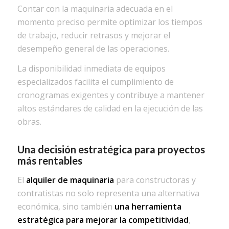
Contar con la maquinaria adecuada en el
momento preciso permite optimizar los tiempos
de trabajo, reducir retrasos y mejorar el
desempeño general de las operaciones.
La disponibilidad inmediata de equipos
especializados facilita el cumplimiento de
cronogramas exigentes y contribuye a mantener
altos estándares de calidad en la ejecución de las
obras.
Una decisión estratégica para proyectos
más rentables
El
alquiler de maquinaria
para constructoras y
contratistas no solo representa una alternativa
económica, sino también
una herramienta
estratégica para mejorar la competitividad
,