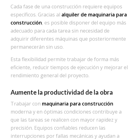
Cada fase de una construcción requiere equipos
específicos. Gracias al
alquiler de maquinaria para
construcción
, es posible disponer del equipo más
adecuado para cada tarea sin necesidad de
adquirir diferentes máquinas que posteriormente
permanecerán sin uso.
Esta flexibilidad permite trabajar de forma más
eficiente, reducir tiempos de ejecución y mejorar el
rendimiento general del proyecto.
Aumente la productividad de la obra
Trabajar con
maquinaria para construcción
moderna y en óptimas condiciones contribuye a
que las tareas se realicen con mayor rapidez y
precisión. Equipos confiables reducen las
interrupciones por fallas mecánicas y ayudan a