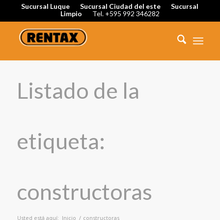
Sucursal Luque
Sucursal Ciudad del este
Sucursal
Limpio
Tel. +595 992 346282
Listado de la
etiqueta:
constructoras
Usted está aquí:
Inicio
/
constructoras