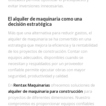
evitar inversiones innecesarias.
El alquiler de maquinaria como una
decisión estratégica
Más que una alternativa para reducir gastos, el
alquiler de maquinaria se ha convertido en una
estrategia que mejora la eficiencia y la rentabilidad
de los proyectos de construcción. Contar con
equipos adecuados, disponibles cuando se
necesitan y respaldados por un proveedor
confiable permite ejecutar obras con mayor
seguridad, productividad y calidad.
En
Rentax Maquinarias
ofrecemos soluciones de
alquiler de maquinaria para construcción
para
proyectos de diferentes dimensiones. Nuestro
compromiso es proporcionar equipos confiables