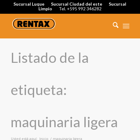
Sucursal Luque
Sucursal Ciudad del este
Sucursal
Limpio
Tel. +595 992 346282
Listado de la
etiqueta:
maquinaria ligera
Usted está aquí:
Inicio
/
maquinaria ligera