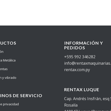
DUCTOS
INFORMACIÓN Y
PEDIDOS
ión
+595 992 346282
ra Metálica
info@rentaxmaquinarias
entas
rentax.com.py
n y vibrado
RENTAX LUQUE
INOS DE SERVICIO
Cap. Andrés Insfrán, esq
 de privacidad
Rosalía