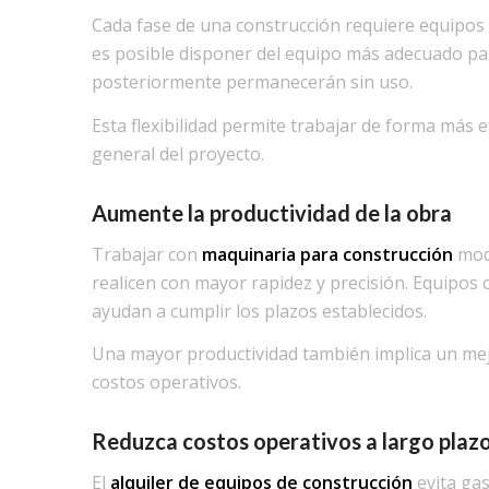
Cada fase de una construcción requiere equipos e
es posible disponer del equipo más adecuado par
posteriormente permanecerán sin uso.
Esta flexibilidad permite trabajar de forma más e
general del proyecto.
Aumente la productividad de la obra
Trabajar con
maquinaria para construcción
mode
realicen con mayor rapidez y precisión. Equipos 
ayudan a cumplir los plazos establecidos.
Una mayor productividad también implica un mej
costos operativos.
Reduzca costos operativos a largo plaz
El
alquiler de equipos de construcción
evita gas