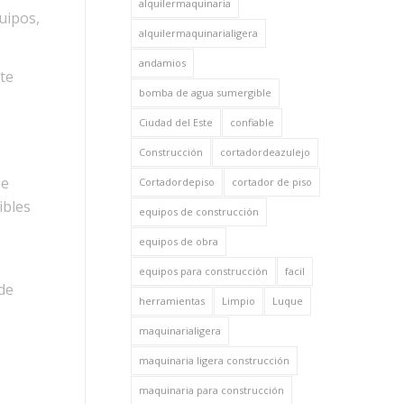
alquilermaquinaria
uipos,
alquilermaquinarialigera
andamios
te
bomba de agua sumergible
Ciudad del Este
confiable
Construcción
cortadordeazulejo
ue
Cortadordepiso
cortador de piso
ibles
equipos de construcción
equipos de obra
equipos para construcción
facil
de
herramientas
Limpio
Luque
maquinarialigera
maquinaria ligera construcción
maquinaria para construcción