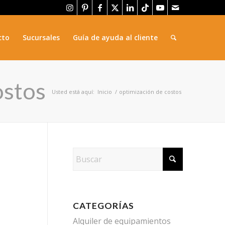
cto
Sucursales
Guía de ayuda al cliente
ostos
Usted está aquí:
Inicio
/
optimización de costos
CATEGORÍAS
Alquiler de equipamientos