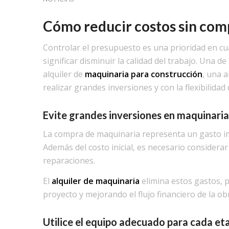
Cómo reducir costos sin com
Controlar el presupuesto es una prioridad en cu
significar disminuir la calidad del trabajo. Una d
alquiler de
maquinaria para construcción
, una 
realizar grandes inversiones y con la flexibilidad
Evite grandes inversiones en maquinaria
La compra de maquinaria representa un gasto i
Además del costo inicial, es necesario consider
reparaciones.
El
alquiler de maquinaria
elimina estos gastos, pe
proyecto y mejorando el flujo financiero de la ob
Utilice el equipo adecuado para cada et