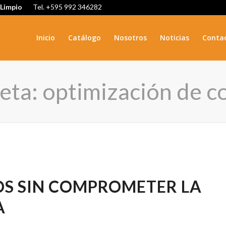
 Limpio
Tel. +595 992 346282
Inicio
Catálogo
Nosotros
Noticias
Conta
ueta: optimización de c
S SIN COMPROMETER LA
A