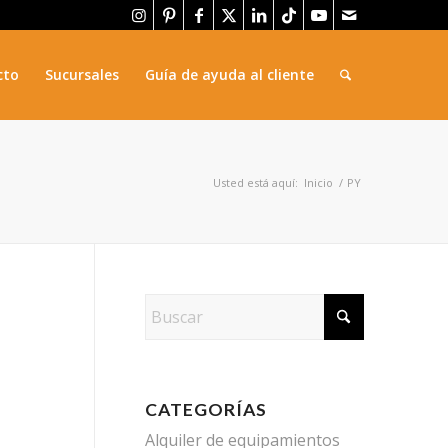
cto
Sucursales
Guía de ayuda al cliente
Usted está aquí:
Inicio
/
PY
CATEGORÍAS
Alquiler de equipamientos