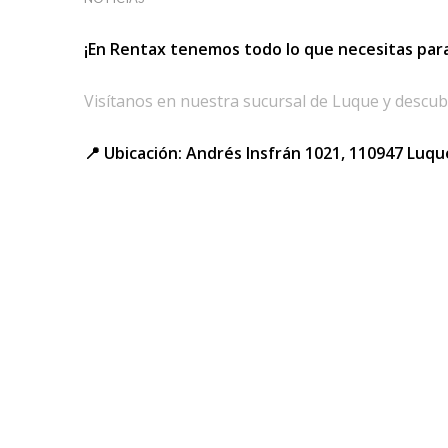
¡En Rentax tenemos todo lo que necesitas par
Visítanos en nuestra sucursal de Luque y descub
📍 Ubicación: Andrés Insfrán 1021, 110947 Luq