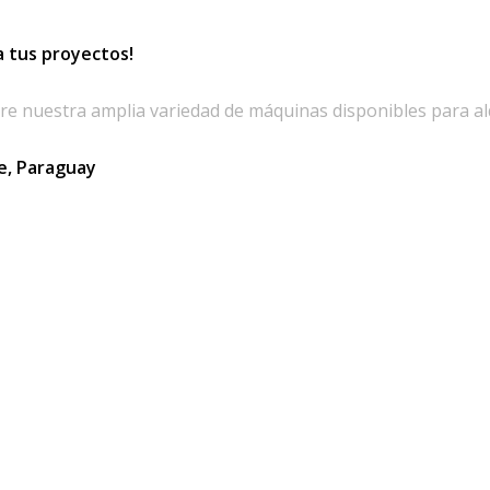
a tus proyectos!
re nuestra amplia variedad de máquinas disponibles para alq
ue, Paraguay