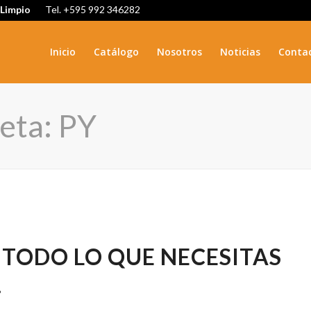
 Limpio
Tel. +595 992 346282
Inicio
Catálogo
Nosotros
Noticias
Conta
ueta: PY
 TODO LO QUE NECESITAS
!