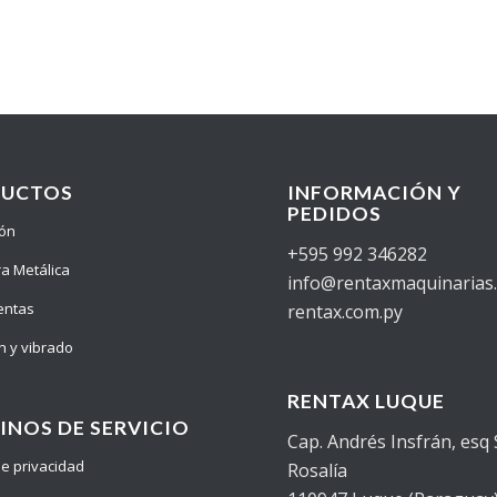
DUCTOS
INFORMACIÓN Y
PEDIDOS
ión
+595 992 346282
ra Metálica
info@rentaxmaquinarias
entas
rentax.com.py
n y vibrado
RENTAX LUQUE
INOS DE SERVICIO
Cap. Andrés Insfrán, esq
 de privacidad
Rosalía