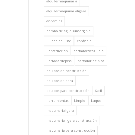
alquilermaquinaria
alquilermaquinarialigera
andamios
bomba de agua sumergible
Ciudad del Este
confiable
Construcción
cortadordeazulejo
Cortadordepiso
cortador de piso
equipos de construcción
equipos de obra
equipos para construcción
facil
herramientas
Limpio
Luque
maquinarialigera
maquinaria ligera construcción
maquinaria para construcción