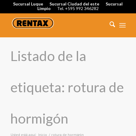
Sucursal Luque
Sucursal Ciudad del este
Sucursal
Limpio
Tel. +595 992 346282
Listado de la
etiqueta: rotura de
hormigón
Usted está aquí:
Inicio
/
rotura de hormigón